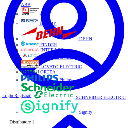
ABB
AVE
BRADY
DEHN
FINDER
INTERACT
La Triveneta Cavi
LOVATO ELECTRIC
ORTEA
Philips
Login
Registrati
SCHNEIDER ELECTRIC
Signify
Distributore
1