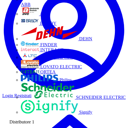
ABB
AVE
BRADY
DEHN
FINDER
INTERACT
La Triveneta Cavi
LOVATO ELECTRIC
ORTEA
Philips
Login
Registrati
SCHNEIDER ELECTRIC
Signify
Distributore
1