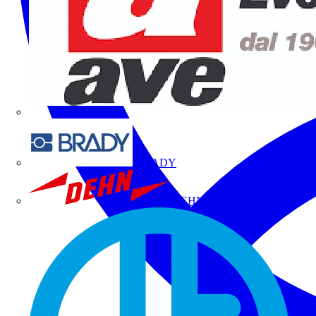
BRADY
DEHN