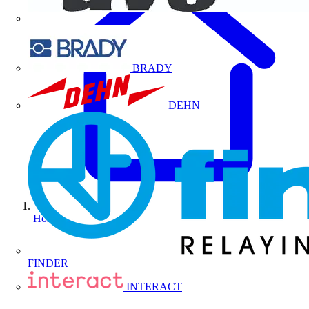
BRADY
DEHN
Home
FINDER
INTERACT