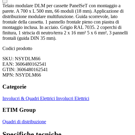
Telaio modulare DLM per cassette PanelSeT con montaggio a
parete. A 700 x L 500 mm, 66 moduli (18 mm). Applicazione di
distribuzione modulare multifunzione. Guida scorrevole, lato
frontale della cassetta. 1 pannello frontale pieno con piastra di
montaggio inclusa. In acciaio. Grigio RAL 7035. 2 coperchi di
finitura, 1 striscia di neutro/terra 2 x 16 mm² 5 x 6 mm², 3 pannelli
frontali (guida DIN 35 mm).
Codici prodotto
SKU: NSYDLM66
EAN: 3606480162541
GTIN: 3606480162541
MPN: NSYDLM66
Categorie
Involucri & Quadri Elettrici
Involucri Elettrici
ETIM Group
Quadri di distribuzione
Specifiche tecniche