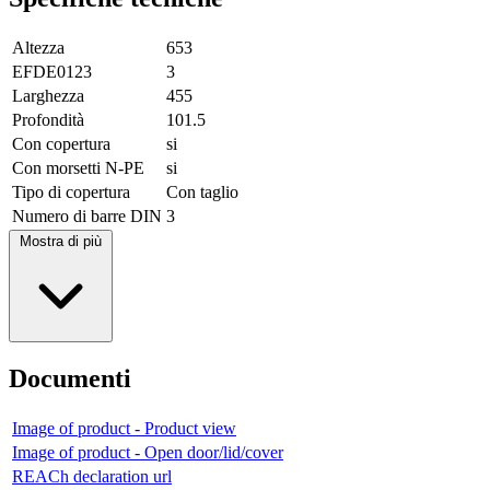
Altezza
653
EFDE0123
3
Larghezza
455
Profondità
101.5
Con copertura
si
Con morsetti N-PE
si
Tipo di copertura
Con taglio
Numero di barre DIN
3
Mostra di più
Documenti
Image of product - Product view
Image of product - Open door/lid/cover
REACh declaration url