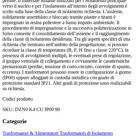
perdite. Il materiale isolante utilizzato per l’isolamento principale
verso il nucleo e per l’isolamento all’interno degli avvolgimenti è
scelto sulla base della classe di isolamento richiesta. L’assieme,
solidamente assemblato e bloccato tramite piastre e tiranti è
impregnato in resina poliestere a basso impatto ambientale. Il
procedimento di impregnazione e la successiva polimerizzazione in
forno consente il consolidamento dell’assieme e il raggiungimento
della classe di isolamento desiderata. Tra gli aspetti specifici di una
richiesta che rientrano nell’ambito della progettazione, si possono
ricordare la classe di temperatura (B, F, H fino a classe 220°C), la
presenza di avvolgimenti multipli, le eventuali prese di regolazione,
il gruppo vettoriale di collegamento e ovviamente le caratteristiche
prestazionali (perdite, tensione di corto-circuito, corrente di spunto,
eccetera). I trasformatori possono essere in configurazione a giorno
(IP00) oppure alloggiati in custodia metallica con grado di
protezione standard IP21. Altri gradi di protezione sono realizzabili
su richiesta.
Codici prodotto
SKU: DZN0 K4 CU IP00 90
Categorie
Trasformatori & Alimentatori
Trasformatori di Isolamento