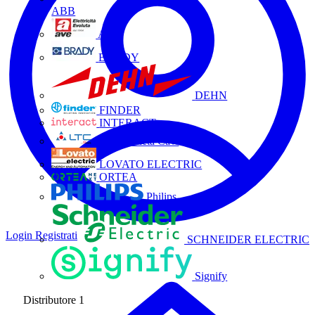
ABB
AVE
BRADY
DEHN
FINDER
INTERACT
La Triveneta Cavi
LOVATO ELECTRIC
ORTEA
Philips
Login
Registrati
SCHNEIDER ELECTRIC
Signify
Distributore
1