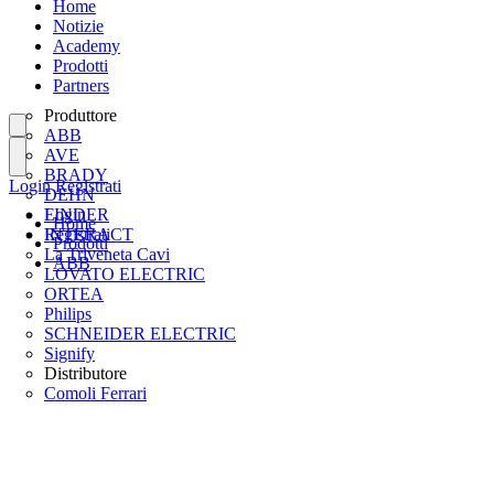
Home
Notizie
Academy
Prodotti
Partners
Produttore
ABB
AVE
BRADY
Login
Registrati
DEHN
FINDER
Login
Home
INTERACT
Registrati
Prodotti
La Triveneta Cavi
ABB
LOVATO ELECTRIC
ORTEA
Philips
SCHNEIDER ELECTRIC
Signify
Distributore
Comoli Ferrari