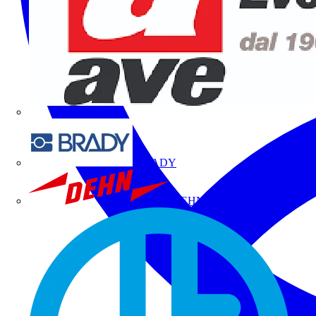
BRADY
DEHN