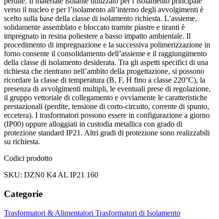
perdite. Il materiale isolante utilizzato per l’isolamento principale
verso il nucleo e per l’isolamento all’interno degli avvolgimenti è
scelto sulla base della classe di isolamento richiesta. L’assieme,
solidamente assemblato e bloccato tramite piastre e tiranti è
impregnato in resina poliestere a basso impatto ambientale. Il
procedimento di impregnazione e la successiva polimerizzazione in
forno consente il consolidamento dell’assieme e il raggiungimento
della classe di isolamento desiderata. Tra gli aspetti specifici di una
richiesta che rientrano nell’ambito della progettazione, si possono
ricordare la classe di temperatura (B, F, H fino a classe 220°C), la
presenza di avvolgimenti multipli, le eventuali prese di regolazione,
il gruppo vettoriale di collegamento e ovviamente le caratteristiche
prestazionali (perdite, tensione di corto-circuito, corrente di spunto,
eccetera). I trasformatori possono essere in configurazione a giorno
(IP00) oppure alloggiati in custodia metallica con grado di
protezione standard IP21. Altri gradi di protezione sono realizzabili
su richiesta.
Codici prodotto
SKU: DZN0 K4 AL IP21 160
Categorie
Trasformatori & Alimentatori
Trasformatori di Isolamento