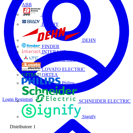
ABB
AVE
BRADY
DEHN
FINDER
INTERACT
La Triveneta Cavi
LOVATO ELECTRIC
ORTEA
Philips
Login
Registrati
SCHNEIDER ELECTRIC
Signify
Distributore
1