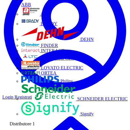
ABB
AVE
BRADY
DEHN
FINDER
INTERACT
La Triveneta Cavi
LOVATO ELECTRIC
ORTEA
Philips
Login
Registrati
SCHNEIDER ELECTRIC
Signify
Distributore
1