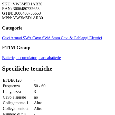
SKU: VW3M5D1AR30
EAN: 3606480735653
GTIN: 3606480735653
MPN: VW3M5D1AR30
Categorie
Cavi Armati SWA
Cavo SWA 6mm
Cavi & Cablaggi Elettrici
ETIM Group
Batterie, accumulatori, caricabatterie
Specifiche tecniche
EFDE0120
-
Frequenza
50 - 60
Lunghezza
3
Cavo a spirale
no
Collegamento 1
Altro
Collegamento 2
Altro
Numero di fili
-