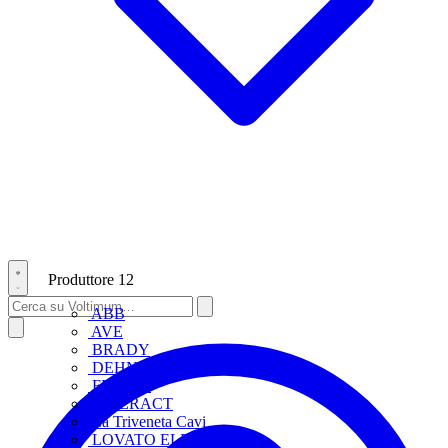
Produttore
12
ABB
AVE
BRADY
DEHN
FINDER
INTERACT
La Triveneta Cavi
LOVATO ELECTRIC