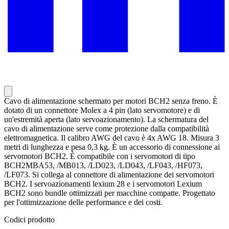
Cavo di alimentazione schermato per motori BCH2 senza freno. È
dotato di un connettore Molex a 4 pin (lato servomotore) e di
un'estremità aperta (lato servoazionamento). La schermatura del
cavo di alimentazione serve come protezione dalla compatibilità
elettromagnetica. Il calibro AWG del cavo è 4x AWG 18. Misura 3
metri di lunghezza e pesa 0,3 kg. È un accessorio di connessione ai
servomotori BCH2. È compatibile con i servomotori di tipo
BCH2MBA53, /MB013, /LD023, /LD043, /LF043, /HF073,
/LF073. Si collega al connettore di alimentazione dei servomotori
BCH2. I servoazionamenti lexium 28 e i servomotori Lexium
BCH2 sono bundle ottimizzati per macchine compatte. Progettato
per l'ottimizzazione delle performance e dei costi.
Codici prodotto