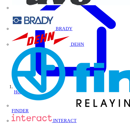
BRADY
DEHN
Home
FINDER
INTERACT