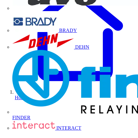
BRADY
DEHN
Home
FINDER
INTERACT