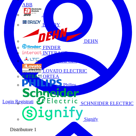
ABB
AVE
BRADY
DEHN
FINDER
INTERACT
La Triveneta Cavi
LOVATO ELECTRIC
ORTEA
Philips
Login
Registrati
SCHNEIDER ELECTRIC
Signify
Distributore
1