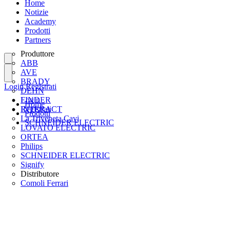
Home
Notizie
Academy
Prodotti
Partners
Produttore
ABB
AVE
BRADY
Login
Registrati
DEHN
FINDER
Login
Home
INTERACT
Registrati
Prodotti
La Triveneta Cavi
SCHNEIDER ELECTRIC
LOVATO ELECTRIC
ORTEA
Philips
SCHNEIDER ELECTRIC
Signify
Distributore
Comoli Ferrari