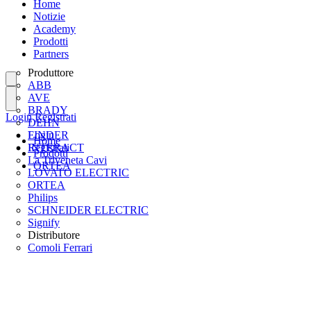
Home
Notizie
Academy
Prodotti
Partners
Produttore
ABB
AVE
BRADY
Login
Registrati
DEHN
FINDER
Login
Home
INTERACT
Registrati
Prodotti
La Triveneta Cavi
ORTEA
LOVATO ELECTRIC
ORTEA
Philips
SCHNEIDER ELECTRIC
Signify
Distributore
Comoli Ferrari