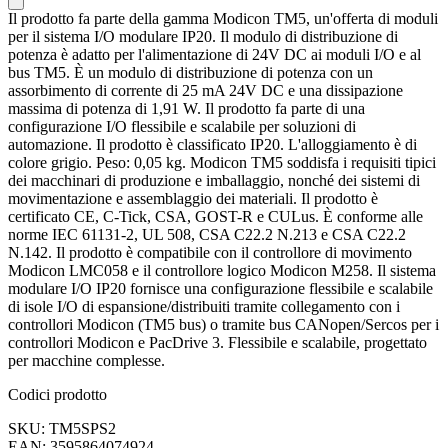
Il prodotto fa parte della gamma Modicon TM5, un'offerta di moduli
per il sistema I/O modulare IP20. Il modulo di distribuzione di
potenza è adatto per l'alimentazione di 24V DC ai moduli I/O e al
bus TM5. È un modulo di distribuzione di potenza con un
assorbimento di corrente di 25 mA 24V DC e una dissipazione
massima di potenza di 1,91 W. Il prodotto fa parte di una
configurazione I/O flessibile e scalabile per soluzioni di
automazione. Il prodotto è classificato IP20. L'alloggiamento è di
colore grigio. Peso: 0,05 kg. Modicon TM5 soddisfa i requisiti tipici
dei macchinari di produzione e imballaggio, nonché dei sistemi di
movimentazione e assemblaggio dei materiali. Il prodotto è
certificato CE, C-Tick, CSA, GOST-R e CULus. È conforme alle
norme IEC 61131-2, UL 508, CSA C22.2 N.213 e CSA C22.2
N.142. Il prodotto è compatibile con il controllore di movimento
Modicon LMC058 e il controllore logico Modicon M258. Il sistema
modulare I/O IP20 fornisce una configurazione flessibile e scalabile
di isole I/O di espansione/distribuiti tramite collegamento con i
controllori Modicon (TM5 bus) o tramite bus CANopen/Sercos per i
controllori Modicon e PacDrive 3. Flessibile e scalabile, progettato
per macchine complesse.
Codici prodotto
SKU: TM5SPS2
EAN: 3595864074924