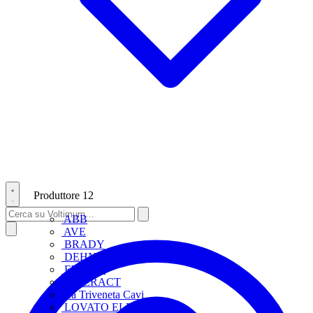
Produttore
12
ABB
AVE
BRADY
DEHN
FINDER
INTERACT
La Triveneta Cavi
LOVATO ELECTRIC