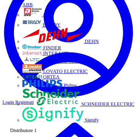
ABB
AVE
BRADY
DEHN
FINDER
INTERACT
La Triveneta Cavi
LOVATO ELECTRIC
ORTEA
Philips
Login
Registrati
SCHNEIDER ELECTRIC
Signify
Distributore
1