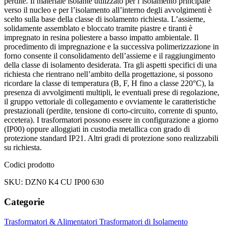
perdite. Il materiale isolante utilizzato per l’isolamento principale
verso il nucleo e per l’isolamento all’interno degli avvolgimenti è
scelto sulla base della classe di isolamento richiesta. L’assieme,
solidamente assemblato e bloccato tramite piastre e tiranti è
impregnato in resina poliestere a basso impatto ambientale. Il
procedimento di impregnazione e la successiva polimerizzazione in
forno consente il consolidamento dell’assieme e il raggiungimento
della classe di isolamento desiderata. Tra gli aspetti specifici di una
richiesta che rientrano nell’ambito della progettazione, si possono
ricordare la classe di temperatura (B, F, H fino a classe 220°C), la
presenza di avvolgimenti multipli, le eventuali prese di regolazione,
il gruppo vettoriale di collegamento e ovviamente le caratteristiche
prestazionali (perdite, tensione di corto-circuito, corrente di spunto,
eccetera). I trasformatori possono essere in configurazione a giorno
(IP00) oppure alloggiati in custodia metallica con grado di
protezione standard IP21. Altri gradi di protezione sono realizzabili
su richiesta.
Codici prodotto
SKU: DZN0 K4 CU IP00 630
Categorie
Trasformatori & Alimentatori
Trasformatori di Isolamento