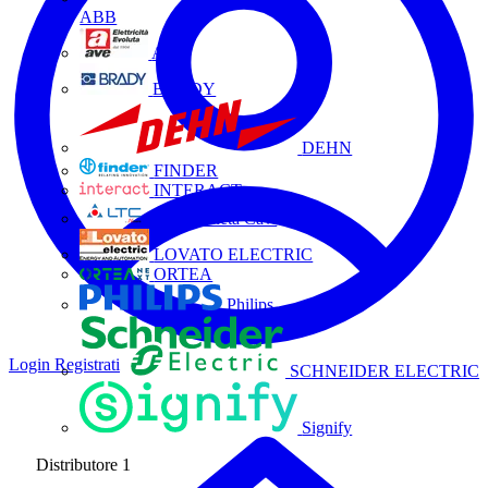
ABB
AVE
BRADY
DEHN
FINDER
INTERACT
La Triveneta Cavi
LOVATO ELECTRIC
ORTEA
Philips
Login
Registrati
SCHNEIDER ELECTRIC
Signify
Distributore
1