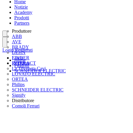
Home
Notizie
Academy
Prodotti
Partners
Produttore
ABB
AVE
BRADY
Login
Registrati
DEHN
FINDER
Login
Home
INTERACT
Registrati
Prodotti
La Triveneta Cavi
SCHNEIDER ELECTRIC
LOVATO ELECTRIC
ORTEA
Philips
SCHNEIDER ELECTRIC
Signify
Distributore
Comoli Ferrari