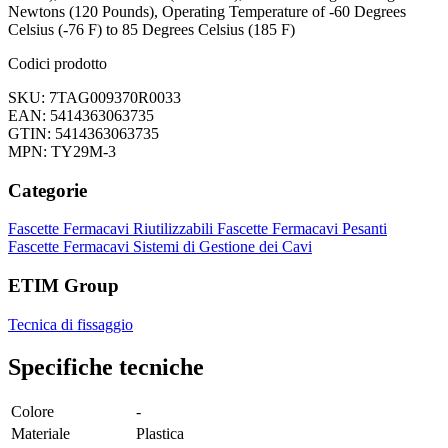
Newtons (120 Pounds), Operating Temperature of -60 Degrees
Celsius (-76 F) to 85 Degrees Celsius (185 F)
Codici prodotto
SKU: 7TAG009370R0033
EAN: 5414363063735
GTIN: 5414363063735
MPN: TY29M-3
Categorie
Fascette Fermacavi Riutilizzabili
Fascette Fermacavi Pesanti
Fascette Fermacavi
Sistemi di Gestione dei Cavi
ETIM Group
Tecnica di fissaggio
Specifiche tecniche
Colore
-
Materiale
Plastica