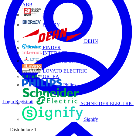
ABB
AVE
BRADY
DEHN
FINDER
INTERACT
La Triveneta Cavi
LOVATO ELECTRIC
ORTEA
Philips
Login
Registrati
SCHNEIDER ELECTRIC
Signify
Distributore
1