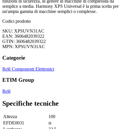
funzioni di sicurezza, in genere in macchine di complessità da
semplice a media. Harmony XPS Universal è la prima scelta per
un'ampia gamma di macchine semplici o complesse.
Codici prodotto
SKU: XPSUVN31AC
EAN: 3606482039322
GTIN: 3606482039322
MPN: XPSUVN31AC
Categorie
Relè
Componenti Elettronici
ETIM Group
Relè
Specifiche tecniche
Altezza
100
EFDE0031
si