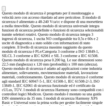
Questo modulo di sicurezza è progettato per il monitoraggio a
velocità zero con accesso ritardato ad aree pericolose. Il modulo di
sicurezza è alimentato a 48-240 Vca/cc e dispone di una morsettiera
a molla rimovibile. Questo modulo di sicurezza universale integra
funzioni di sicurezza predefinite o funzioni di sicurezza selezionabili
tramite selettori rotativi. Questo modulo di sicurezza integra 3
ingressi di sicurezza, 1 uscita NO configurabile tra 0,5s e 60s e 2
uscite di diagnostica a stato solido con informazioni di stato
complete. Il livello di sicurezza massimo raggiunto da questo
modulo di sicurezza è PLe/Categoria 3 conforme a ISO 13849-1,
SILCL 3 conforme a IEC 62061 e SIL 3 conforme a IEC 61508.
Questo modulo di sicurezza pesa 0.200 kg. Le sue dimensioni sono
22,5 mm (larghezza) x 120 mm (profondità) x 100 mm (altezza).
Questo modulo di sicurezza è adatto ad applicazioni come industria
alimentare, sollevamento, movimentazione materiali, lavorazione
materiali, confezionamento. Questo modulo di sicurezza è conforme
agli standard IEC 60947-5-1, IEC 61508-1, IEC 61508-2/-3, ISO
13849-1, IEC 62061 di sicurezza funzionale ed è certificato da
cULus, TÜV. I moduli di sicurezza Harmony sono compatibili con i
controllori logici Modicon. Questo modulo è montato su una guida
DIN simmetrica da 35 mm. I moduli di sicurezza Harmony XPS
Basic e Universal sono la prima scelta per gestire facilmente singole