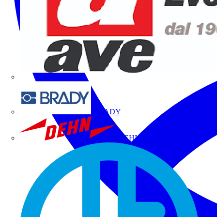
BRADY
DEHN