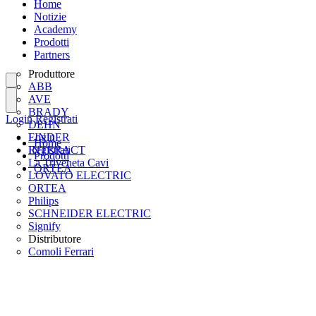
Home
Notizie
Academy
Prodotti
Partners
Produttore
ABB
AVE
BRADY
Login
Registrati
DEHN
FINDER
Login
Home
INTERACT
Registrati
Prodotti
La Triveneta Cavi
ORTEA
LOVATO ELECTRIC
ORTEA
Philips
SCHNEIDER ELECTRIC
Signify
Distributore
Comoli Ferrari