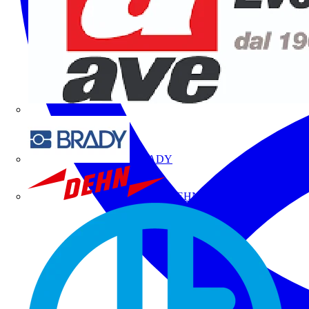
BRADY
DEHN