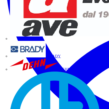
BRADY
DEHN