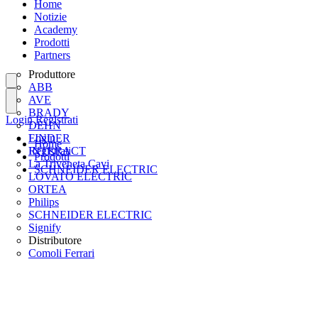
Home
Notizie
Academy
Prodotti
Partners
Produttore
ABB
AVE
BRADY
Login
Registrati
DEHN
FINDER
Login
Home
INTERACT
Registrati
Prodotti
La Triveneta Cavi
SCHNEIDER ELECTRIC
LOVATO ELECTRIC
ORTEA
Philips
SCHNEIDER ELECTRIC
Signify
Distributore
Comoli Ferrari