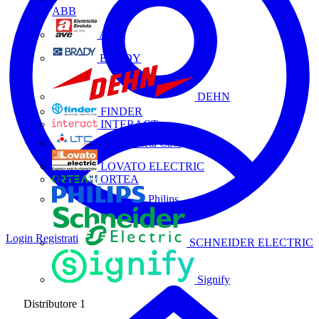
ABB
AVE
BRADY
DEHN
FINDER
INTERACT
La Triveneta Cavi
LOVATO ELECTRIC
ORTEA
Philips
Login
Registrati
SCHNEIDER ELECTRIC
Signify
Distributore
1