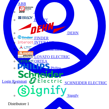
ABB
AVE
BRADY
DEHN
FINDER
INTERACT
La Triveneta Cavi
LOVATO ELECTRIC
ORTEA
Philips
Login
Registrati
SCHNEIDER ELECTRIC
Signify
Distributore
1