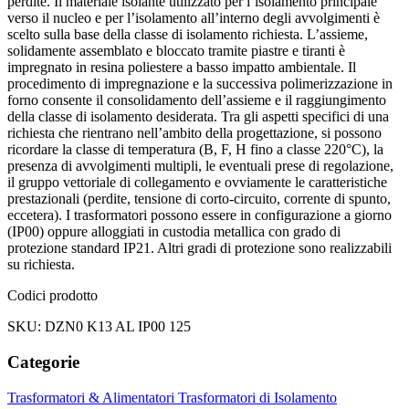
perdite. Il materiale isolante utilizzato per l’isolamento principale
verso il nucleo e per l’isolamento all’interno degli avvolgimenti è
scelto sulla base della classe di isolamento richiesta. L’assieme,
solidamente assemblato e bloccato tramite piastre e tiranti è
impregnato in resina poliestere a basso impatto ambientale. Il
procedimento di impregnazione e la successiva polimerizzazione in
forno consente il consolidamento dell’assieme e il raggiungimento
della classe di isolamento desiderata. Tra gli aspetti specifici di una
richiesta che rientrano nell’ambito della progettazione, si possono
ricordare la classe di temperatura (B, F, H fino a classe 220°C), la
presenza di avvolgimenti multipli, le eventuali prese di regolazione,
il gruppo vettoriale di collegamento e ovviamente le caratteristiche
prestazionali (perdite, tensione di corto-circuito, corrente di spunto,
eccetera). I trasformatori possono essere in configurazione a giorno
(IP00) oppure alloggiati in custodia metallica con grado di
protezione standard IP21. Altri gradi di protezione sono realizzabili
su richiesta.
Codici prodotto
SKU: DZN0 K13 AL IP00 125
Categorie
Trasformatori & Alimentatori
Trasformatori di Isolamento