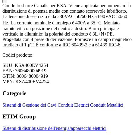
Condotto sbarre Canalis per KSA. Viene applicata per aumentare la
distribuzione di potenza media con contatto scorrevole lubrificato.
La tensione di esercizio è da 230VAC 50/60 Hz a 690VAC 50/60
Hz. La corrente nominale d'impiego è 400A a 35 ℃. Montato
tramite viti con posizione del neutro a destra. Barra principale
verticale in alluminio; la polarità del condotto è 3L+N+PE.
Progettata con 4 prese di derivazione. Fornisce un campo magnetico
irradiato di 1 µT. È conforme a IEC 60439-2 e a 61439 IEC-6.
Codici prodotto
SKU: KSA400EV4254
EAN: 3606480004919
GTIN: 3606480004919
MPN: KSA400EV4254
Categorie
Sistemi di Gestione dei Cavi
Conduit Elettrici
Conduit Metallici
ETIM Group
Sistemi di distribuzione dell'energia/apparecchi elettrici