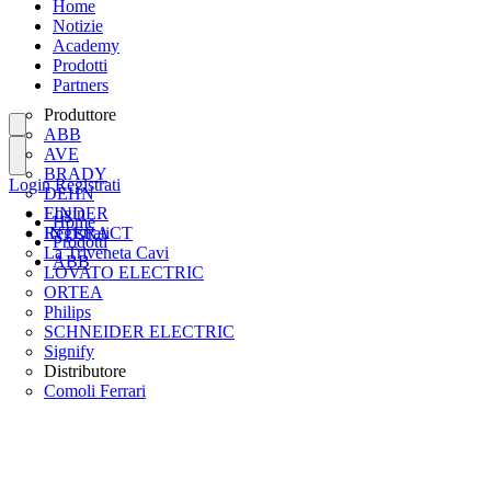
Home
Notizie
Academy
Prodotti
Partners
Produttore
ABB
AVE
BRADY
Login
Registrati
DEHN
FINDER
Login
Home
INTERACT
Registrati
Prodotti
La Triveneta Cavi
ABB
LOVATO ELECTRIC
ORTEA
Philips
SCHNEIDER ELECTRIC
Signify
Distributore
Comoli Ferrari