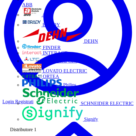
ABB
AVE
BRADY
DEHN
FINDER
INTERACT
La Triveneta Cavi
LOVATO ELECTRIC
ORTEA
Philips
Login
Registrati
SCHNEIDER ELECTRIC
Signify
Distributore
1