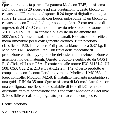
Questo prodotto fa parte della gamma Modicon TM5, un sistema
I/O modulare IP20 sicuro e ad alte prestazioni. Questo blocco di
espansione I/O compatto dispone di 24 ingressi digitali con logica
sink e 12 uscite relè digitali con logica sink/source. È un blocco di
espansione con 2 moduli di ingresso digitale x 12 con tensione di
ingresso di 24 V CC e 2 moduli di uscita relè x 6 con tensione di 30
V CC, 240 V CA. Tra canale e bus esiste un isolamento tra
500Vrms CA, nessun isolamento tra canali. È dotato di morsettiera a
molla rimovibile per il collegamento elettrico. È un prodotto
classificato IP20. L'involucro è di plastica bianca. Pesa 0.37 kg. Il
Modicon TM5 soddisfa i requisiti tipici delle macchine di
produzione e imballaggio, nonché dei sistemi di movimentazione e
assemblaggio dei materiali. Questo prodotto è certificato da GOST-
R, C-Tick, cULus e CSA. È conforme alle norme IEC 61131-2, UL
508, CSA C22.2 n. 213 e CSA C22.2 n. 142. Questo prodotto è
compatibile con il controller di movimento Modicon LMC058 e il
logic controller Modicon M258. È installato mediante montaggio su
una guida DIN da 35 mm. Questo sistema di I/O modulare fornisce
una configurazione flessibile e scalabile di isole di I/O remote o
distribuite tramite connessione con i controller Modicon e PacDrive
3. Flessibile e scalabile, progettato per macchine complesse.
Codici prodotto
SKU: TM5C24D12R