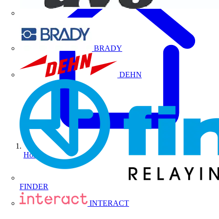
BRADY
DEHN
Home
FINDER
INTERACT