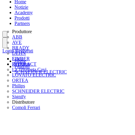
Home
Notizie
Academy
Prodotti
Partners
Produttore
ABB
AVE
BRADY
Login
Registrati
DEHN
FINDER
Login
Home
INTERACT
Registrati
Prodotti
La Triveneta Cavi
SCHNEIDER ELECTRIC
LOVATO ELECTRIC
ORTEA
Philips
SCHNEIDER ELECTRIC
Signify
Distributore
Comoli Ferrari