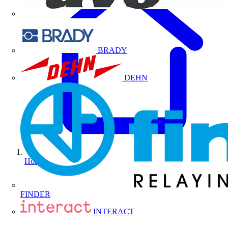
BRADY
DEHN
Home
FINDER
INTERACT