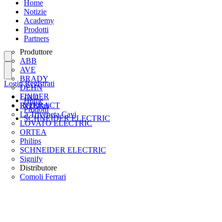
Home
Notizie
Academy
Prodotti
Partners
Produttore
ABB
AVE
BRADY
Login
Registrati
DEHN
FINDER
Login
Home
INTERACT
Registrati
Prodotti
La Triveneta Cavi
SCHNEIDER ELECTRIC
LOVATO ELECTRIC
ORTEA
Philips
SCHNEIDER ELECTRIC
Signify
Distributore
Comoli Ferrari