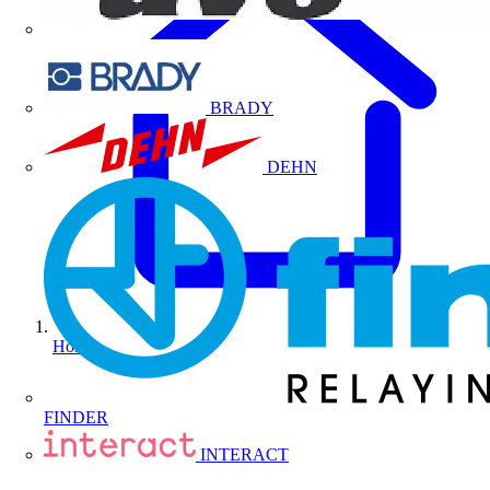
BRADY
DEHN
Home
FINDER
INTERACT