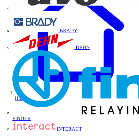
BRADY
DEHN
Home
FINDER
INTERACT