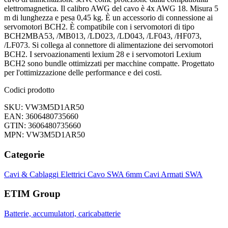
elettromagnetica. Il calibro AWG del cavo è 4x AWG 18. Misura 5
m di lunghezza e pesa 0,45 kg. È un accessorio di connessione ai
servomotori BCH2. È compatibile con i servomotori di tipo
BCH2MBA53, /MB013, /LD023, /LD043, /LF043, /HF073,
/LF073. Si collega al connettore di alimentazione dei servomotori
BCH2. I servoazionamenti lexium 28 e i servomotori Lexium
BCH2 sono bundle ottimizzati per macchine compatte. Progettato
per l'ottimizzazione delle performance e dei costi.
Codici prodotto
SKU: VW3M5D1AR50
EAN: 3606480735660
GTIN: 3606480735660
MPN: VW3M5D1AR50
Categorie
Cavi & Cablaggi Elettrici
Cavo SWA 6mm
Cavi Armati SWA
ETIM Group
Batterie, accumulatori, caricabatterie