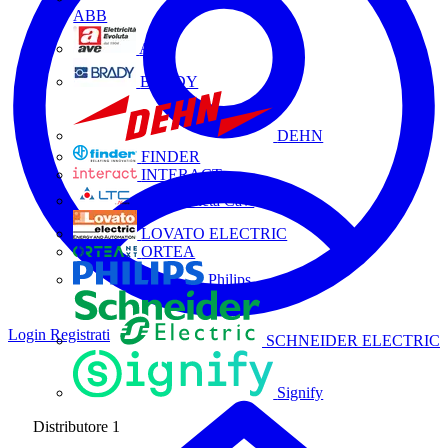
ABB
AVE
BRADY
DEHN
FINDER
INTERACT
La Triveneta Cavi
LOVATO ELECTRIC
ORTEA
Philips
Login
Registrati
SCHNEIDER ELECTRIC
Signify
Distributore
1