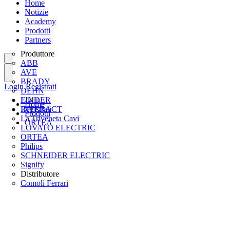
Home
Notizie
Academy
Prodotti
Partners
Produttore
ABB
AVE
BRADY
Login
Registrati
DEHN
FINDER
Login
Home
INTERACT
Registrati
Prodotti
La Triveneta Cavi
ORTEA
LOVATO ELECTRIC
ORTEA
Philips
SCHNEIDER ELECTRIC
Signify
Distributore
Comoli Ferrari