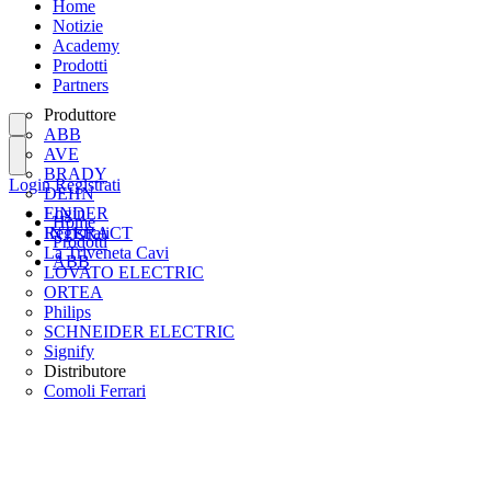
Home
Notizie
Academy
Prodotti
Partners
Produttore
ABB
AVE
BRADY
Login
Registrati
DEHN
FINDER
Login
Home
INTERACT
Registrati
Prodotti
La Triveneta Cavi
ABB
LOVATO ELECTRIC
ORTEA
Philips
SCHNEIDER ELECTRIC
Signify
Distributore
Comoli Ferrari