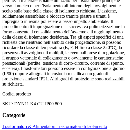
perdite. Il materiale isolante utilizzato per l’isolamento principale
verso il nucleo e per l’isolamento all’interno degli avvolgimenti è
scelto sulla base della classe di isolamento richiesta. L’assieme,
solidamente assemblato e bloccato tramite piastre e tiranti è
impregnato in resina poliestere a basso impatto ambientale. Il
procedimento di impregnazione e la successiva polimerizzazione in
forno consente il consolidamento dell’assieme e il raggiungimento
della classe di isolamento desiderata. Tra gli aspetti specifici di una
richiesta che rientrano nell’ambito della progettazione, si possono
ricordare la classe di temperatura (B, F, H fino a classe 220°C), la
presenza di avvolgimenti multipli, le eventuali prese di regolazione,
il gruppo vettoriale di collegamento e ovviamente le caratteristiche
prestazionali (perdite, tensione di corto-circuito, corrente di spunto,
eccetera). I trasformatori possono essere in configurazione a giorno
(IP00) oppure alloggiati in custodia metallica con grado di
protezione standard IP21. Altri gradi di protezione sono realizzabili
su richiesta.
Codici prodotto
SKU: DYN11 K4 CU IP00 800
Categorie
Trasformatori & Alimentatori
Trasformatori di Isolamento