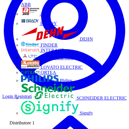
ABB
AVE
BRADY
DEHN
FINDER
INTERACT
La Triveneta Cavi
LOVATO ELECTRIC
ORTEA
Philips
Login
Registrati
SCHNEIDER ELECTRIC
Signify
Distributore
1