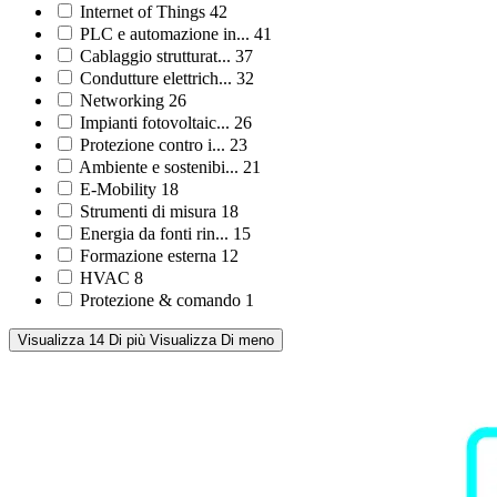
Internet of Things
42
PLC e automazione in...
41
Cablaggio strutturat...
37
Condutture elettrich...
32
Networking
26
Impianti fotovoltaic...
26
Protezione contro i...
23
Ambiente e sostenibi...
21
E-Mobility
18
Strumenti di misura
18
Energia da fonti rin...
15
Formazione esterna
12
HVAC
8
Protezione & comando
1
Visualizza 14 Di più
Visualizza Di meno