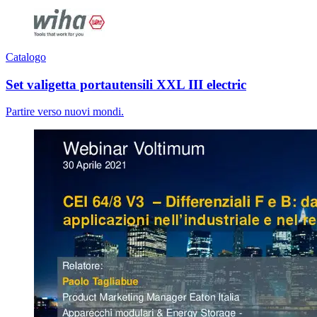
Catalogo
Set valigetta portautensili XXL III electric
Partire verso nuovi mondi.