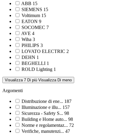
ABB
15
SIEMENS
15
Voltimum
15
EATON
9
SOCOMEC
7
AVE
4
Wiha
3
PHILIPS
3
LOVATO ELECTRIC
2
DEHN
1
BEGHELLI
1
ROLD Lighting
1
Visualizza 7 Di più
Visualizza Di meno
Argomenti
Distribuzione di ene...
187
Illuminazione e illu...
157
Sicurezza - Safety S...
98
Building e Home auto...
98
Norme e regolamentaz...
72
Verifiche, manutenzi...
47