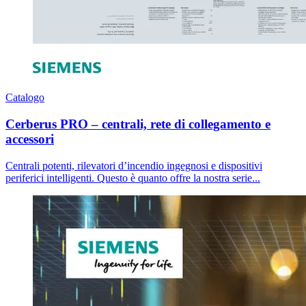
Catalogo
Cerberus PRO – centrali, rete di collegamento e
accessori
Centrali potenti, rilevatori d’incendio ingegnosi e dispositivi
periferici intelligenti. Questo è quanto offre la nostra serie...