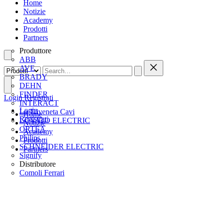
Home
Notizie
Academy
Prodotti
Partners
Produttore
ABB
AVE
BRADY
DEHN
FINDER
Login
Registrati
INTERACT
Login
La Triveneta Cavi
Home
Registrati
LOVATO ELECTRIC
Notizie
ORTEA
Academy
Philips
Prodotti
SCHNEIDER ELECTRIC
Partners
Signify
Distributore
Comoli Ferrari