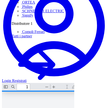
ORTEA
Philips
SCHNEIDER ELECTRIC
Signify
Distributore
1
Comoli Ferrari
Tutti i partner
Login
Registrati