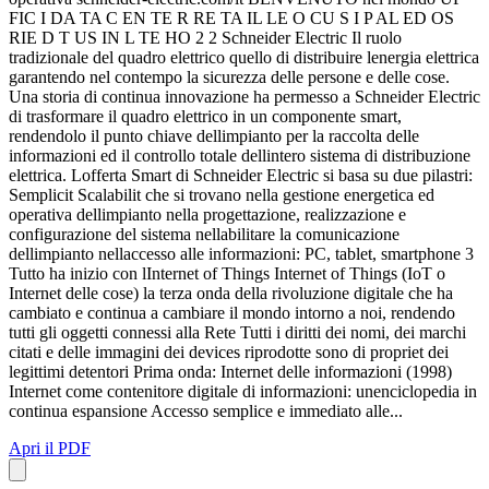
FIC I DA TA C EN TE R RE TA IL LE O CU S I P AL ED OS
RIE D T US IN L TE HO 2 2 Schneider Electric Il ruolo
tradizionale del quadro elettrico quello di distribuire lenergia elettrica
garantendo nel contempo la sicurezza delle persone e delle cose.
Una storia di continua innovazione ha permesso a Schneider Electric
di trasformare il quadro elettrico in un componente smart,
rendendolo il punto chiave dellimpianto per la raccolta delle
informazioni ed il controllo totale dellintero sistema di distribuzione
elettrica. Lofferta Smart di Schneider Electric si basa su due pilastri:
Semplicit Scalabilit che si trovano nella gestione energetica ed
operativa dellimpianto nella progettazione, realizzazione e
configurazione del sistema nellabilitare la comunicazione
dellimpianto nellaccesso alle informazioni: PC, tablet, smartphone 3
Tutto ha inizio con lInternet of Things Internet of Things (IoT o
Internet delle cose) la terza onda della rivoluzione digitale che ha
cambiato e continua a cambiare il mondo intorno a noi, rendendo
tutti gli oggetti connessi alla Rete Tutti i diritti dei nomi, dei marchi
citati e delle immagini dei devices riprodotte sono di propriet dei
legittimi detentori Prima onda: Internet delle informazioni (1998)
Internet come contenitore digitale di informazioni: unenciclopedia in
continua espansione Accesso semplice e immediato alle...
Apri il PDF