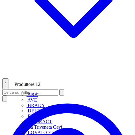
Produttore
12
ABB
AVE
BRADY
DEHN
FINDER
INTERACT
La Triveneta Cavi
LOVATO ELECTRIC