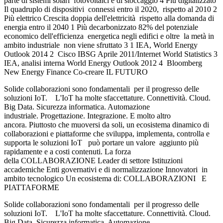
parte di sistemi solari fotovoltaici e di stoccaggio 4 Più digitalizzato
Il quadruplo di dispositivi connessi entro il 2020, rispetto al 2010 2
Più elettrico Crescita doppia dell'elettricità rispetto alla domanda di
energia entro il 2040 1 Più decarbonizzato 82% del potenziale
economico dell'efficienza energetica negli edifici e oltre la metà in
ambito industriale non viene sfruttato 3 1 IEA, World Energy
Outlook 2014 2 Cisco IBSG Aprile 2011/Internet World Statistics 3
IEA, analisi interna World Energy Outlook 2012 4 Bloomberg
New Energy Finance Co-creare IL FUTURO
Solide collaborazioni sono fondamentali per il progresso delle
soluzioni IoT. L'IoT ha molte sfaccettature. Connettività. Cloud.
Big Data. Sicurezza informatica. Automazione
industriale. Progettazione. Integrazione. E molto altro
ancora. Piuttosto che muoversi da soli, un ecosistema dinamico di
collaborazioni e piattaforme che sviluppa, implementa, controlla e
supporta le soluzioni IoT può portare un valore aggiunto più
rapidamente e a costi contenuti. La forza
della COLLABORAZIONE Leader di settore Istituzioni
accademiche Enti governativi e di normalizzazione Innovatori in
ambito tecnologico Un ecosistema di: COLLABORAZIONI E
PIATTAFORME
Solide collaborazioni sono fondamentali per il progresso delle
soluzioni IoT. L'IoT ha molte sfaccettature. Connettività. Cloud.
Big Data. Sicurezza informatica. Automazione