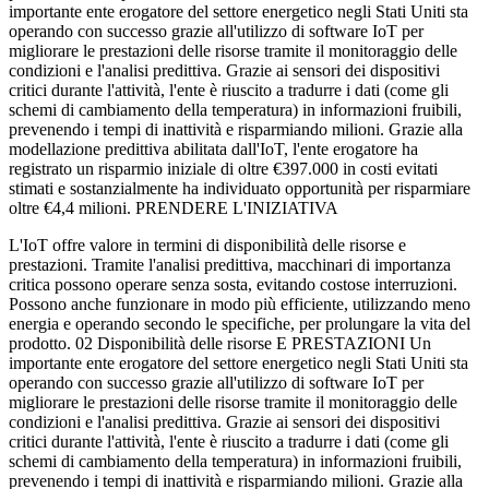
importante ente erogatore del settore energetico negli Stati Uniti sta
operando con successo grazie all'utilizzo di software IoT per
migliorare le prestazioni delle risorse tramite il monitoraggio delle
condizioni e l'analisi predittiva. Grazie ai sensori dei dispositivi
critici durante l'attività, l'ente è riuscito a tradurre i dati (come gli
schemi di cambiamento della temperatura) in informazioni fruibili,
prevenendo i tempi di inattività e risparmiando milioni. Grazie alla
modellazione predittiva abilitata dall'IoT, l'ente erogatore ha
registrato un risparmio iniziale di oltre €397.000 in costi evitati
stimati e sostanzialmente ha individuato opportunità per risparmiare
oltre €4,4 milioni. PRENDERE L'INIZIATIVA
L'IoT offre valore in termini di disponibilità delle risorse e
prestazioni. Tramite l'analisi predittiva, macchinari di importanza
critica possono operare senza sosta, evitando costose interruzioni.
Possono anche funzionare in modo più efficiente, utilizzando meno
energia e operando secondo le specifiche, per prolungare la vita del
prodotto. 02 Disponibilità delle risorse E PRESTAZIONI Un
importante ente erogatore del settore energetico negli Stati Uniti sta
operando con successo grazie all'utilizzo di software IoT per
migliorare le prestazioni delle risorse tramite il monitoraggio delle
condizioni e l'analisi predittiva. Grazie ai sensori dei dispositivi
critici durante l'attività, l'ente è riuscito a tradurre i dati (come gli
schemi di cambiamento della temperatura) in informazioni fruibili,
prevenendo i tempi di inattività e risparmiando milioni. Grazie alla