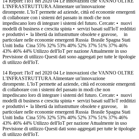
14 Report: l'IoT nel 2020 04 Le innovazioni che VANNO OLTRE
L'INFRASTRUTTURA Alimentare un'innovazione
dirompente. L'IoT permette ad aziende, città ed economie emergenti
di collaborare con i sistemi del passato in modi che non
impediscano loro di integrare i sistemi del futuro. Cercate: • nuovi
modelli di business e crescita spinta • servizi basati sull'IoT redditizi
e produttivi • la libertà da infrastrutture obsolete e gravose, in
particolare nelle economie emergenti Russia Brasile Spagna Stati
Uniti India Cina 55% 32% 53% 40% 52% 37% 51% 37% 46%
43% 46% 44% Utilizzo dell'IoT per nazione Attualmente in uso
Previsione di utilizzo Questi dati sono aggregati per tutte le tipologie
di utilizzo dell'IoT.
14 Report: l'IoT nel 2020 04 Le innovazioni che VANNO OLTRE
L'INFRASTRUTTURA Alimentare un'innovazione
dirompente. L'IoT permette ad aziende, città ed economie emergenti
di collaborare con i sistemi del passato in modi che non
impediscano loro di integrare i sistemi del futuro. Cercate: • nuovi
modelli di business e crescita spinta • servizi basati sull'IoT redditizi
e produttivi • la libertà da infrastrutture obsolete e gravose, in
particolare nelle economie emergenti Russia Brasile Spagna Stati
Uniti India Cina 55% 32% 53% 40% 52% 37% 51% 37% 46%
43% 46% 44% Utilizzo dell'IoT per nazione Attualmente in uso
Previsione di utilizzo Questi dati sono aggregati per tutte le tipologie
di utilizzo dell'IoT.