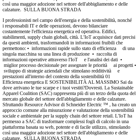
così una maggior adozione nel settore dell'abbigliamento e delle
calzature. SULLA BUONA STRADA
I professionisti nel campo dell'energia e della sostenibilità, nonché
i responsabili IT e delle operazioni, devono bilanciare
costantemente l'efficienza energetica ed operativa. Edifici,
stabilimenti, supply chain globali, città. L'IoT acquisisce dati precisi
da questi ambienti, trasformandoli in informazioni fruibili che
permettono: • informazioni rapide sullo stato di efficienza di una
singola macchina su una linea di produzione • raccolta di
informazioni operative attraverso l'IoT e l'analisi dei dati •
miglior processo decisionale per assegnare le priorità ai progetti •
sviluppo di strategie aziendali che stimolano redditività e
prestazioni all'interno del contesto della sostenibilità 01
Efficienza energetica E SOSTENIBILITÀ AL MASSIMO Sai da
dove arrivano le tue scarpe e i tuoi vestiti?Dovresti. La Sustainable
Apparel Coalition (SAC) rappresenta più di un terzo della quota del
mercato globale del settore dell'abbigliamento e delle calzature.
Sfruttando Resource Advisor di Schneider Electric ™ , ha creato un
approccio comune alla misurazione e valutazione della sostenibilità
sociale e ambientale per la supply chain del settore retail. L'IoT ha
permesso a SAC di trasformare complessi fogli di calcolo in una
piattaforma basata su web, potente e di facile utilizzo, stimolando
così una maggior adozione nel settore dell'abbigliamento e delle
calzature. SULLA BUONA STRADA