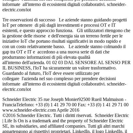
informate all'interno di ecosistemi digitali collaborativi. schneider-
electric.com/iot
Tre osservazioni di successo Le aziende stanno guidando progetti
IoT per ottenere di più dagli investimenti e processi OT e IT
esistenti, e questo approccio funziona. Gli utilizzatori ritengono che
la gestione delle risorse e dell'energia sia un terreno fertile per le
iniziative IoT che portano risultati significativi in modo rapido e
con un costo relativamente basso. Le aziende stanno colmando il
gap tra OT e IT e accedono a una nuova serie di dati che
produrranno informazioni di più elevata qualità
all'interno dell'azienda. 01 02 03 DAL SENSORE AL SENSO PER
IL BUSINESS, l'IoT ha sicuramente un valore trasformativo.
Guardando al futuro, l'IoT deve essere utilizzato per
collegare l'azienda nel suo complesso per prendere decisioni
informate all'interno di ecosistemi digitali collaborativi. schneider-
electric.com/iot
Schneider Electric 35 rue Joseph Monier92500 Rueil Malmaison -
FranciaTelefono: +33 (0) 1 41 29 70 00 Fax: +33 (0) 1 41 29 71 00
www.schneider-electric.com Aprile 2016
©2016 Schneider Electric. Tutti i diritti riservati. Schneider Electric
| Life Is On is a trademark and the property of Schneider Electric
SE, its subsidiaries, and affiliated companies. Tutti gli altri marchi
appartengono ai rispettivi proprietari. LinkedIn, il logo LinkedIn, il