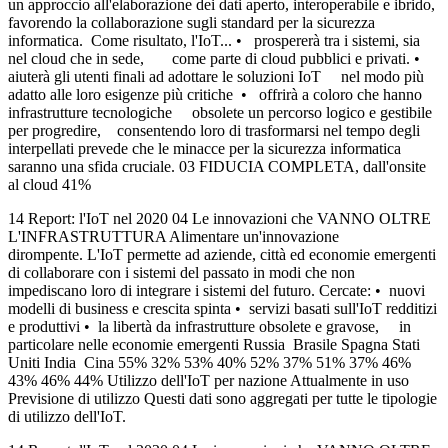
un approccio all'elaborazione dei dati aperto, interoperabile e ibrido,
favorendo la collaborazione sugli standard per la sicurezza
informatica. Come risultato, l'IoT... • prospererà tra i sistemi, sia
nel cloud che in sede, come parte di cloud pubblici e privati. •
aiuterà gli utenti finali ad adottare le soluzioni IoT nel modo più
adatto alle loro esigenze più critiche • offrirà a coloro che hanno
infrastrutture tecnologiche obsolete un percorso logico e gestibile
per progredire, consentendo loro di trasformarsi nel tempo degli
interpellati prevede che le minacce per la sicurezza informatica
saranno una sfida cruciale. 03 FIDUCIA COMPLETA, dall'onsite
al cloud 41%
14 Report: l'IoT nel 2020 04 Le innovazioni che VANNO OLTRE
L'INFRASTRUTTURA Alimentare un'innovazione
dirompente. L'IoT permette ad aziende, città ed economie emergenti
di collaborare con i sistemi del passato in modi che non
impediscano loro di integrare i sistemi del futuro. Cercate: • nuovi
modelli di business e crescita spinta • servizi basati sull'IoT redditizi
e produttivi • la libertà da infrastrutture obsolete e gravose, in
particolare nelle economie emergenti Russia Brasile Spagna Stati
Uniti India Cina 55% 32% 53% 40% 52% 37% 51% 37% 46%
43% 46% 44% Utilizzo dell'IoT per nazione Attualmente in uso
Previsione di utilizzo Questi dati sono aggregati per tutte le tipologie
di utilizzo dell'IoT.