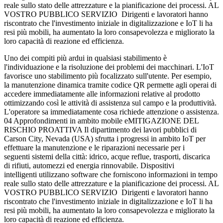
reale sullo stato delle attrezzature e la pianificazione dei processi. AL
VOSTRO PUBBLICO SERVIZIO Dirigenti e lavoratori hanno
riscontrato che l'investimento iniziale in digitalizzazione e IoT li ha
resi più mobili, ha aumentato la loro consapevolezza e migliorato la
loro capacità di reazione ed efficienza.
Uno dei compiti più ardui in qualsiasi stabilimento è
l'individuazione e la risoluzione dei problemi dei macchinari. L'IoT
favorisce uno stabilimento più focalizzato sull'utente. Per esempio,
la manutenzione dinamica tramite codice QR permette agli operai di
accedere immediatamente alle informazioni relative al prodotto
ottimizzando così le attività di assistenza sul campo e la produttività.
L'operatore sa immediatamente cosa richiede attenzione o assistenza.
04 Approfondimenti in ambito mobile eMITIGAZIONE DEL
RISCHIO PROATTIVA Il dipartimento dei lavori pubblici di
Carson City, Nevada (USA) sfrutta i progressi in ambito IoT per
effettuare la manutenzione e le riparazioni necessarie per i
seguenti sistemi della città: idrico, acque reflue, trasporti, discarica
di rifiuti, automezzi ed energia rinnovabile. Dispositivi
intelligenti utilizzano software che forniscono informazioni in tempo
reale sullo stato delle attrezzature e la pianificazione dei processi. AL
VOSTRO PUBBLICO SERVIZIO Dirigenti e lavoratori hanno
riscontrato che l'investimento iniziale in digitalizzazione e IoT li ha
resi più mobili, ha aumentato la loro consapevolezza e migliorato la
loro capacità di reazione ed efficienza.