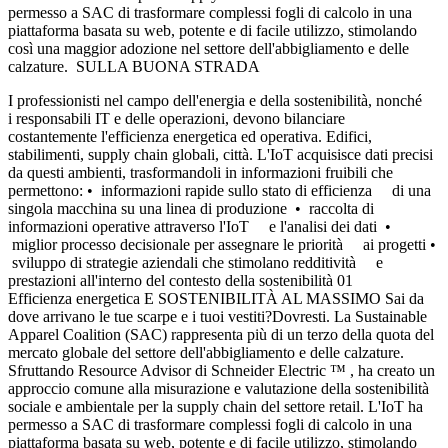
permesso a SAC di trasformare complessi fogli di calcolo in una
piattaforma basata su web, potente e di facile utilizzo, stimolando
così una maggior adozione nel settore dell'abbigliamento e delle
calzature. SULLA BUONA STRADA
I professionisti nel campo dell'energia e della sostenibilità, nonché
i responsabili IT e delle operazioni, devono bilanciare
costantemente l'efficienza energetica ed operativa. Edifici,
stabilimenti, supply chain globali, città. L'IoT acquisisce dati precisi
da questi ambienti, trasformandoli in informazioni fruibili che
permettono: • informazioni rapide sullo stato di efficienza di una
singola macchina su una linea di produzione • raccolta di
informazioni operative attraverso l'IoT e l'analisi dei dati •
miglior processo decisionale per assegnare le priorità ai progetti •
sviluppo di strategie aziendali che stimolano redditività e
prestazioni all'interno del contesto della sostenibilità 01
Efficienza energetica E SOSTENIBILITÀ AL MASSIMO Sai da
dove arrivano le tue scarpe e i tuoi vestiti?Dovresti. La Sustainable
Apparel Coalition (SAC) rappresenta più di un terzo della quota del
mercato globale del settore dell'abbigliamento e delle calzature.
Sfruttando Resource Advisor di Schneider Electric ™ , ha creato un
approccio comune alla misurazione e valutazione della sostenibilità
sociale e ambientale per la supply chain del settore retail. L'IoT ha
permesso a SAC di trasformare complessi fogli di calcolo in una
piattaforma basata su web, potente e di facile utilizzo, stimolando