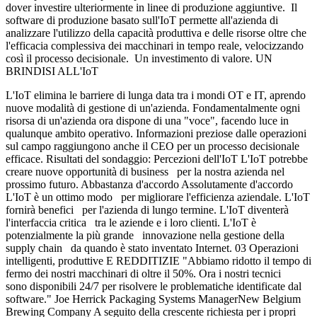
dover investire ulteriormente in linee di produzione aggiuntive. Il
software di produzione basato sull'IoT permette all'azienda di
analizzare l'utilizzo della capacità produttiva e delle risorse oltre che
l'efficacia complessiva dei macchinari in tempo reale, velocizzando
così il processo decisionale. Un investimento di valore. UN
BRINDISI ALL'IoT
L'IoT elimina le barriere di lunga data tra i mondi OT e IT, aprendo
nuove modalità di gestione di un'azienda. Fondamentalmente ogni
risorsa di un'azienda ora dispone di una "voce", facendo luce in
qualunque ambito operativo. Informazioni preziose dalle operazioni
sul campo raggiungono anche il CEO per un processo decisionale
efficace. Risultati del sondaggio: Percezioni dell'IoT L'IoT potrebbe
creare nuove opportunità di business per la nostra azienda nel
prossimo futuro. Abbastanza d'accordo Assolutamente d'accordo
L'IoT è un ottimo modo per migliorare l'efficienza aziendale. L'IoT
fornirà benefici per l'azienda di lungo termine. L'IoT diventerà
l'interfaccia critica tra le aziende e i loro clienti. L'IoT è
potenzialmente la più grande innovazione nella gestione della
supply chain da quando è stato inventato Internet. 03 Operazioni
intelligenti, produttive E REDDITIZIE "Abbiamo ridotto il tempo di
fermo dei nostri macchinari di oltre il 50%. Ora i nostri tecnici
sono disponibili 24/7 per risolvere le problematiche identificate dal
software." Joe Herrick Packaging Systems ManagerNew Belgium
Brewing Company A seguito della crescente richiesta per i propri