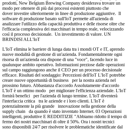
prodotti, New Belgium Brewing Company desiderava trovare un
modo per ottenere di più dai processi esistenti piuttosto che
dover investire ulteriormente in linee di produzione aggiuntive. Il
software di produzione basato sull'IoT permette all'azienda di
analizzare l'utilizzo della capacità produttiva e delle risorse oltre che
l'efficacia complessiva dei macchinari in tempo reale, velocizzando
così il processo decisionale. Un investimento di valore. UN
BRINDISI ALL'IoT
L'IoT elimina le barriere di lunga data tra i mondi OT e IT, aprendo
nuove modalità di gestione di un'azienda. Fondamentalmente ogni
risorsa di un'azienda ora dispone di una "voce", facendo luce in
qualunque ambito operativo. Informazioni preziose dalle operazioni
sul campo raggiungono anche il CEO per un processo decisionale
efficace. Risultati del sondaggio: Percezioni dell'IoT L'IoT potrebbe
creare nuove opportunità di business per la nostra azienda nel
prossimo futuro. Abbastanza d'accordo Assolutamente d'accordo
L'IoT è un ottimo modo per migliorare l'efficienza aziendale. L'IoT
fornirà benefici per l'azienda di lungo termine. L'IoT diventerà
l'interfaccia critica tra le aziende e i loro clienti. L'IoT è
potenzialmente la più grande innovazione nella gestione della
supply chain da quando è stato inventato Internet. 03 Operazioni
intelligenti, produttive E REDDITIZIE "Abbiamo ridotto il tempo di
fermo dei nostri macchinari di oltre il 50%. Ora i nostri tecnici
sono disponibili 24/7 per risolvere le problematiche identificate dal