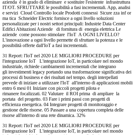
azienda è in grado di eliminare e sostituire l'esistente infrastruttura
IT/OT. SFRUTTARE le possibilità a fasi incrementali. App, analisi
e servizi Cloud Controllo locale Prodotti connessi Sicure zza inf or
ma tica Schneider Electric fornisce a ogni livello soluzioni
personalizzate per i nostri settori principali: Industrie Data Center
Edifici Abitazioni Aziende di fornitura di energia elettrica Le
aziende come possono stimolare l'IoT A OGNI LIVELLO?
L'innovazione a ogni livello permette di sfruttare la potenza e le
possibilità offerte dall'IoT a fasi incrementali.
31 Report: l'IoT nel 2020 LE MIGLIORI PROCEDURE per
l'integrazione IoT L'integrazione IoT, in particolare nel mondo
industriale, richiede cambiamenti incrementali che integrano
gli investimenti legacy portando una trasformazione significativa dei
processi di business e dei risultati nel tempo. degli interpellati
prevede di iniziare a utilizzare l'IoT all'interno di applicazioni mobili
entro 6 mesi 01 Iniziare con piccoli progetti pilota e
rimanere focalizzati. 02 Valutare il ROI prima di ampliare la
portata del progetto. 03 Fare i primi passi con progetti di
efficienza energetica. 04 Integrare progetti di monitoraggio e
gestione delle risorse. 05 Passare a una copertura completa delle
risorse all'interno di una rete dinamica. 32%
31 Report: l'IoT nel 2020 LE MIGLIORI PROCEDURE per
l'integrazione IoT L'integrazione IoT, in particolare nel mondo