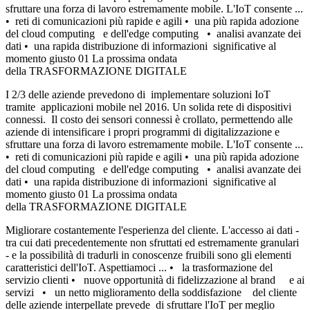
sfruttare una forza di lavoro estremamente mobile. L'IoT consente ...
• reti di comunicazioni più rapide e agili • una più rapida adozione
del cloud computing e dell'edge computing • analisi avanzate dei
dati • una rapida distribuzione di informazioni significative al
momento giusto 01 La prossima ondata
della TRASFORMAZIONE DIGITALE
I 2/3 delle aziende prevedono di implementare soluzioni IoT
tramite applicazioni mobile nel 2016. Un solida rete di dispositivi
connessi. Il costo dei sensori connessi è crollato, permettendo alle
aziende di intensificare i propri programmi di digitalizzazione e
sfruttare una forza di lavoro estremamente mobile. L'IoT consente ...
• reti di comunicazioni più rapide e agili • una più rapida adozione
del cloud computing e dell'edge computing • analisi avanzate dei
dati • una rapida distribuzione di informazioni significative al
momento giusto 01 La prossima ondata
della TRASFORMAZIONE DIGITALE
Migliorare costantemente l'esperienza del cliente. L'accesso ai dati -
tra cui dati precedentemente non sfruttati ed estremamente granulari
- e la possibilità di tradurli in conoscenze fruibili sono gli elementi
caratteristici dell'IoT. Aspettiamoci ... • la trasformazione del
servizio clienti • nuove opportunità di fidelizzazione al brand e ai
servizi • un netto miglioramento della soddisfazione del cliente
delle aziende interpellate prevede di sfruttare l'IoT per meglio