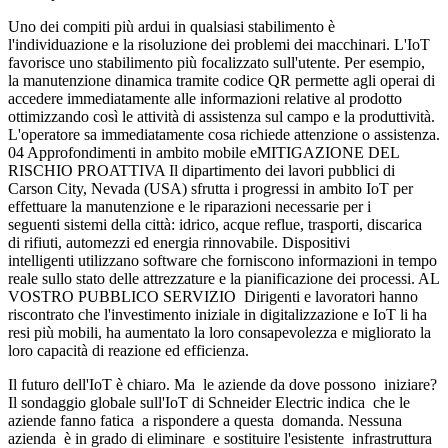
Uno dei compiti più ardui in qualsiasi stabilimento è
l'individuazione e la risoluzione dei problemi dei macchinari. L'IoT
favorisce uno stabilimento più focalizzato sull'utente. Per esempio,
la manutenzione dinamica tramite codice QR permette agli operai di
accedere immediatamente alle informazioni relative al prodotto
ottimizzando così le attività di assistenza sul campo e la produttività.
L'operatore sa immediatamente cosa richiede attenzione o assistenza.
04 Approfondimenti in ambito mobile eMITIGAZIONE DEL
RISCHIO PROATTIVA Il dipartimento dei lavori pubblici di
Carson City, Nevada (USA) sfrutta i progressi in ambito IoT per
effettuare la manutenzione e le riparazioni necessarie per i
seguenti sistemi della città: idrico, acque reflue, trasporti, discarica
di rifiuti, automezzi ed energia rinnovabile. Dispositivi
intelligenti utilizzano software che forniscono informazioni in tempo
reale sullo stato delle attrezzature e la pianificazione dei processi. AL
VOSTRO PUBBLICO SERVIZIO Dirigenti e lavoratori hanno
riscontrato che l'investimento iniziale in digitalizzazione e IoT li ha
resi più mobili, ha aumentato la loro consapevolezza e migliorato la
loro capacità di reazione ed efficienza.
Il futuro dell'IoT è chiaro. Ma le aziende da dove possono iniziare?
Il sondaggio globale sull'IoT di Schneider Electric indica che le
aziende fanno fatica a rispondere a questa domanda. Nessuna
azienda è in grado di eliminare e sostituire l'esistente infrastruttura