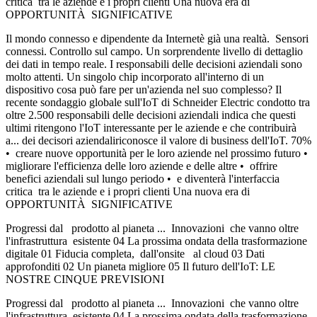
critica tra le aziende e i propri clienti Una nuova era di
OPPORTUNITÀ SIGNIFICATIVE
Il mondo connesso e dipendente da Internetè già una realtà. Sensori
connessi. Controllo sul campo. Un sorprendente livello di dettaglio
dei dati in tempo reale. I responsabili delle decisioni aziendali sono
molto attenti. Un singolo chip incorporato all'interno di un
dispositivo cosa può fare per un'azienda nel suo complesso? Il
recente sondaggio globale sull'IoT di Schneider Electric condotto tra
oltre 2.500 responsabili delle decisioni aziendali indica che questi
ultimi ritengono l'IoT interessante per le aziende e che contribuirà
a... dei decisori aziendaliriconosce il valore di business dell'IoT. 70%
• creare nuove opportunità per le loro aziende nel prossimo futuro •
migliorare l'efficienza delle loro aziende e delle altre • offrire
benefici aziendali sul lungo periodo • e diventerà l'interfaccia
critica tra le aziende e i propri clienti Una nuova era di
OPPORTUNITÀ SIGNIFICATIVE
Progressi dal prodotto al pianeta ... Innovazioni che vanno oltre
l'infrastruttura esistente 04 La prossima ondata della trasformazione
digitale 01 Fiducia completa, dall'onsite al cloud 03 Dati
approfonditi 02 Un pianeta migliore 05 Il futuro dell'IoT: LE
NOSTRE CINQUE PREVISIONI
Progressi dal prodotto al pianeta ... Innovazioni che vanno oltre
l'infrastruttura esistente 04 La prossima ondata della trasformazione