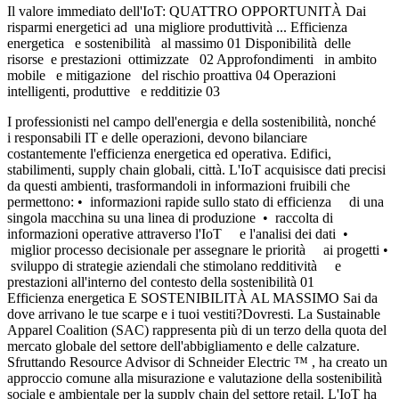
Il valore immediato dell'IoT: QUATTRO OPPORTUNITÀ Dai
risparmi energetici ad una migliore produttività ... Efficienza
energetica e sostenibilità al massimo 01 Disponibilità delle
risorse e prestazioni ottimizzate 02 Approfondimenti in ambito
mobile e mitigazione del rischio proattiva 04 Operazioni
intelligenti, produttive e redditizie 03
I professionisti nel campo dell'energia e della sostenibilità, nonché
i responsabili IT e delle operazioni, devono bilanciare
costantemente l'efficienza energetica ed operativa. Edifici,
stabilimenti, supply chain globali, città. L'IoT acquisisce dati precisi
da questi ambienti, trasformandoli in informazioni fruibili che
permettono: • informazioni rapide sullo stato di efficienza di una
singola macchina su una linea di produzione • raccolta di
informazioni operative attraverso l'IoT e l'analisi dei dati •
miglior processo decisionale per assegnare le priorità ai progetti •
sviluppo di strategie aziendali che stimolano redditività e
prestazioni all'interno del contesto della sostenibilità 01
Efficienza energetica E SOSTENIBILITÀ AL MASSIMO Sai da
dove arrivano le tue scarpe e i tuoi vestiti?Dovresti. La Sustainable
Apparel Coalition (SAC) rappresenta più di un terzo della quota del
mercato globale del settore dell'abbigliamento e delle calzature.
Sfruttando Resource Advisor di Schneider Electric ™ , ha creato un
approccio comune alla misurazione e valutazione della sostenibilità
sociale e ambientale per la supply chain del settore retail. L'IoT ha