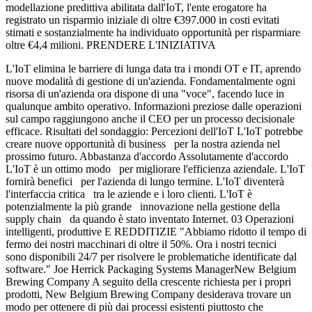
modellazione predittiva abilitata dall'IoT, l'ente erogatore ha
registrato un risparmio iniziale di oltre €397.000 in costi evitati
stimati e sostanzialmente ha individuato opportunità per risparmiare
oltre €4,4 milioni. PRENDERE L'INIZIATIVA
L'IoT elimina le barriere di lunga data tra i mondi OT e IT, aprendo
nuove modalità di gestione di un'azienda. Fondamentalmente ogni
risorsa di un'azienda ora dispone di una "voce", facendo luce in
qualunque ambito operativo. Informazioni preziose dalle operazioni
sul campo raggiungono anche il CEO per un processo decisionale
efficace. Risultati del sondaggio: Percezioni dell'IoT L'IoT potrebbe
creare nuove opportunità di business per la nostra azienda nel
prossimo futuro. Abbastanza d'accordo Assolutamente d'accordo
L'IoT è un ottimo modo per migliorare l'efficienza aziendale. L'IoT
fornirà benefici per l'azienda di lungo termine. L'IoT diventerà
l'interfaccia critica tra le aziende e i loro clienti. L'IoT è
potenzialmente la più grande innovazione nella gestione della
supply chain da quando è stato inventato Internet. 03 Operazioni
intelligenti, produttive E REDDITIZIE "Abbiamo ridotto il tempo di
fermo dei nostri macchinari di oltre il 50%. Ora i nostri tecnici
sono disponibili 24/7 per risolvere le problematiche identificate dal
software." Joe Herrick Packaging Systems ManagerNew Belgium
Brewing Company A seguito della crescente richiesta per i propri
prodotti, New Belgium Brewing Company desiderava trovare un
modo per ottenere di più dai processi esistenti piuttosto che