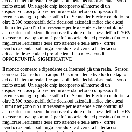
dei dati in tempo reale. I responsabili delle decisioni aziendali sono
molto attenti. Un singolo chip incorporato all'interno di un
dispositivo cosa può fare per un'azienda nel suo complesso? Il
recente sondaggio globale sull'IoT di Schneider Electric condotto tra
oltre 2.500 responsabili delle decisioni aziendali indica che questi
ultimi ritengono l'IoT interessante per le aziende e che contribuirà
a... dei decisori aziendaliriconosce il valore di business dell'IoT. 70%
• creare nuove opportunità per le loro aziende nel prossimo futuro •
migliorare l'efficienza delle loro aziende e delle altre • offrire
benefici aziendali sul lungo periodo • e diventerà l'interfaccia
critica tra le aziende e i propri clienti Una nuova era di
OPPORTUNITÀ SIGNIFICATIVE
Il mondo connesso e dipendente da Internetè già una realtà. Sensori
connessi. Controllo sul campo. Un sorprendente livello di dettaglio
dei dati in tempo reale. I responsabili delle decisioni aziendali sono
molto attenti. Un singolo chip incorporato all'interno di un
dispositivo cosa può fare per un'azienda nel suo complesso? Il
recente sondaggio globale sull'IoT di Schneider Electric condotto tra
oltre 2.500 responsabili delle decisioni aziendali indica che questi
ultimi ritengono l'IoT interessante per le aziende e che contribuirà
a... dei decisori aziendaliriconosce il valore di business dell'IoT. 70%
• creare nuove opportunità per le loro aziende nel prossimo futuro •
migliorare l'efficienza delle loro aziende e delle altre • offrire
benefici aziendali sul lungo periodo • e diventerà l'interfaccia