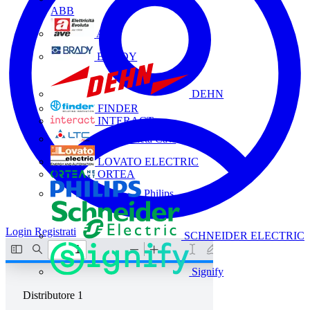
ABB
AVE
BRADY
DEHN
FINDER
INTERACT
La Triveneta Cavi
LOVATO ELECTRIC
ORTEA
Philips
Login
Registrati
SCHNEIDER ELECTRIC
Signify
Distributore
1