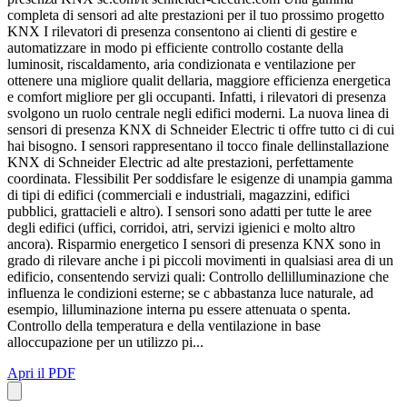
completa di sensori ad alte prestazioni per il tuo prossimo progetto
KNX I rilevatori di presenza consentono ai clienti di gestire e
automatizzare in modo pi efficiente controllo costante della
luminosit, riscaldamento, aria condizionata e ventilazione per
ottenere una migliore qualit dellaria, maggiore efficienza energetica
e comfort migliore per gli occupanti. Infatti, i rilevatori di presenza
svolgono un ruolo centrale negli edifici moderni. La nuova linea di
sensori di presenza KNX di Schneider Electric ti offre tutto ci di cui
hai bisogno. I sensori rappresentano il tocco finale dellinstallazione
KNX di Schneider Electric ad alte prestazioni, perfettamente
coordinata. Flessibilit Per soddisfare le esigenze di unampia gamma
di tipi di edifici (commerciali e industriali, magazzini, edifici
pubblici, grattacieli e altro). I sensori sono adatti per tutte le aree
degli edifici (uffici, corridoi, atri, servizi igienici e molto altro
ancora). Risparmio energetico I sensori di presenza KNX sono in
grado di rilevare anche i pi piccoli movimenti in qualsiasi area di un
edificio, consentendo servizi quali: Controllo dellilluminazione che
influenza le condizioni esterne; se c abbastanza luce naturale, ad
esempio, lilluminazione interna pu essere attenuata o spenta.
Controllo della temperatura e della ventilazione in base
alloccupazione per un utilizzo pi...
Apri il PDF